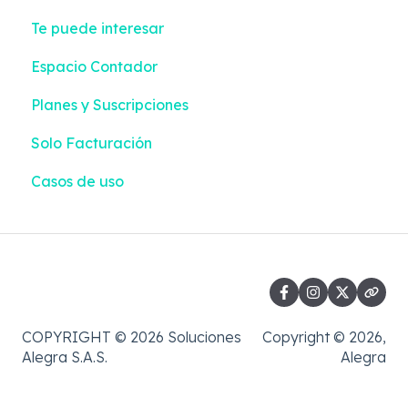
Te puede interesar
Sector Salud
Contabilización | Liquidación + Emisión
Integraciones
Espacio Contador
Información Exógena
Pagos | Liquidación + Emisión
Planes y Suscripciones
Casos de uso
Reportes | Liquidación + Emisión
Solo Facturación
Casos de uso
COPYRIGHT © 2026 Soluciones
Copyright © 2026,
Alegra S.A.S.
Alegra