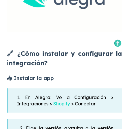
🔗 ¿Cómo instalar y configurar la
integración?
📥 Instalar la app
1.
En
Alegra
: Ve a
Configuración >
Integraciones >
Shopify
> Conectar
.
2.
Elige la
versión gratuita
o la
versión