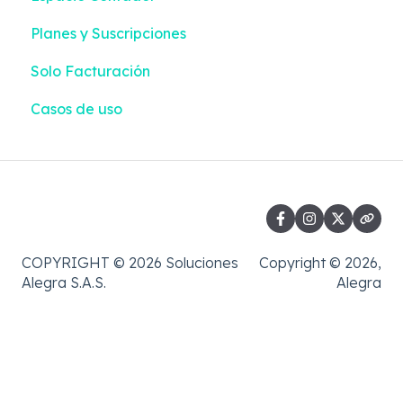
Planes y Suscripciones
Casos de uso
Reportes | Liquidación + Emisión
Solo Facturación
Casos de uso
COPYRIGHT © 2026 Soluciones
Copyright © 2026,
Alegra S.A.S.
Alegra