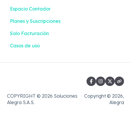
Espacio Contador
Información Exógena
Pagos | Liquidación + Emisión
Planes y Suscripciones
Casos de uso
Reportes | Liquidación + Emisión
Solo Facturación
Casos de uso
COPYRIGHT © 2026 Soluciones
Copyright © 2026,
Alegra S.A.S.
Alegra