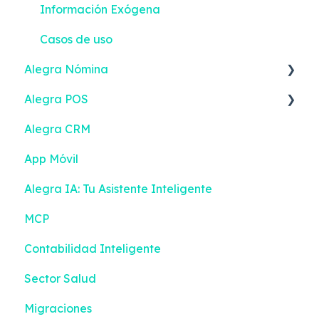
Información Exógena
Casos de uso
Alegra Nómina
Alegra POS
Nómina Electrónica
Alegra CRM
Empleados
Facturación Electrónica
App Móvil
Configuración | Solo Emisión
Documento POS Electrónico
Alegra IA: Tu Asistente Inteligente
Nómina Electrónica | Solo Emisión
Inventario
MCP
Empleados | Solo Emisión
Ingresos
Contabilidad Inteligente
Liquidación
Turnos
Sector Salud
Configuración | Liquidación + Emisión
Gestion de efectivo
Migraciones
Nómina Electrónica | Liquidación + Emisión
Devoluciones