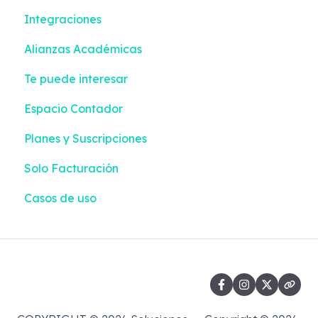
Integraciones
Empleados | Liquidación + Emisión
Contactos
Alianzas Académicas
Colilla de Pago | Liquidación + Emisión
Configuraciones
Te puede interesar
Contabilización | Liquidación + Emisión
Integraciones
Espacio Contador
Pagos | Liquidación + Emisión
Planes y Suscripciones
Reportes | Liquidación + Emisión
Solo Facturación
Casos de uso