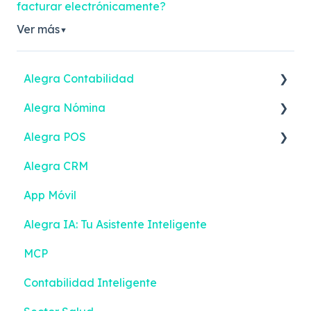
facturar electrónicamente?
Ver más
▼
Alegra Contabilidad
Alegra Nómina
Facturación Electrónica
Alegra POS
Ingresos
Nómina Electrónica
Alegra CRM
Gastos
Empleados
Facturación Electrónica
App Móvil
Documento Soporte Electrónico
Configuración | Solo Emisión
Documento POS Electrónico
Alegra IA: Tu Asistente Inteligente
Contactos
Nómina Electrónica | Solo Emisión
Inventario
MCP
Inventario
Empleados | Solo Emisión
Ingresos
Contabilidad Inteligente
Bancos
Liquidación
Turnos