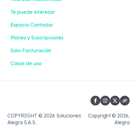
Te puede interesar
Sector Salud
Contabilización | Liquidación + Emisión
Integraciones
Espacio Contador
Información Exógena
Pagos | Liquidación + Emisión
Planes y Suscripciones
Casos de uso
Reportes | Liquidación + Emisión
Solo Facturación
Casos de uso
COPYRIGHT © 2026 Soluciones
Copyright © 2026,
Alegra S.A.S.
Alegra