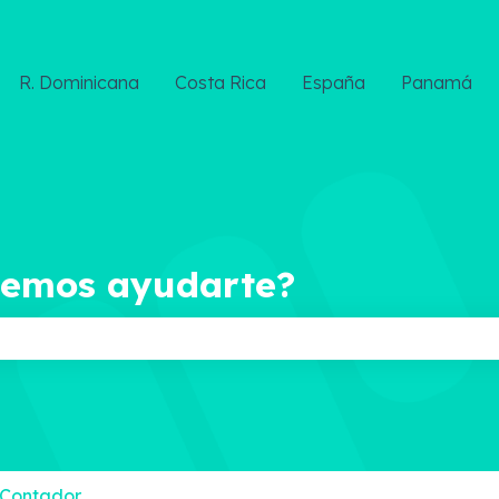
R. Dominicana
Costa Rica
España
Panamá
demos ayudarte?
ampo de búsqueda está vacío.
 Contador