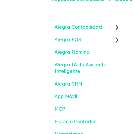
Alegra Contabilidad
Alegra POS
Facturación Electrónica
Alegra Nómina
Ingresos
Facturar
Alegra IA: Tu Asistente
Gastos
Facturación Electrónica
Inteligente
Contactos
Turnos
Alegra CRM
Inventario
Contactos
App Móvil
Bancos
Inventario
MCP
Contabilidad
Configuración
Espacio Contador
Reportes Inteligentes
Migraciones