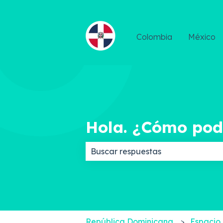
Colombia
México
Hola. ¿Cómo po
No hay sugerencias porque el c
República Dominicana
Espacio