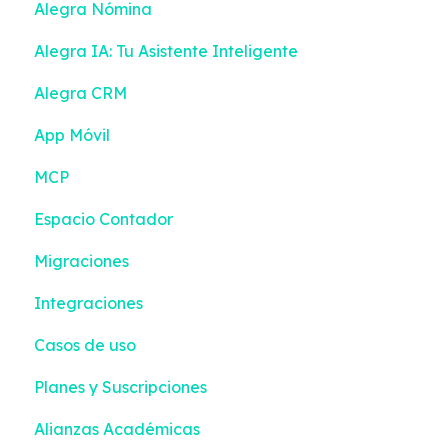
Alegra Nómina
Ingresos
Facturar
Alegra IA: Tu Asistente Inteligente
Gastos
Facturación Electrónica
Alegra CRM
Contactos
Turnos
App Móvil
Inventario
Contactos
MCP
Bancos
Inventario
Espacio Contador
Contabilidad
Configuración
Migraciones
Reportes Inteligentes
Integraciones
Configuración
Casos de uso
Impuestos y Retenciones
Planes y Suscripciones
Alianzas Académicas