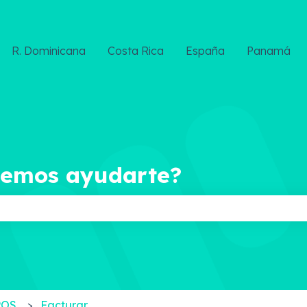
R. Dominicana
Costa Rica
España
Panamá
demos ayudarte?
ampo de búsqueda está vacío.
POS
Facturar