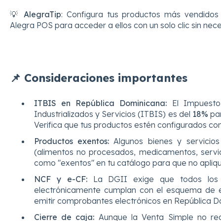
💡
AlegraTip
: Configura tus productos más vendid
Alegra POS para acceder a ellos con un solo clic sin nec
📌 Consideraciones importantes
ITBIS en República Dominicana:
El Impuesto 
Industrializados y Servicios (ITBIS) es del
18%
par
Verifica que tus productos estén configurados con
Productos exentos:
Algunos bienes y servicio
(alimentos no procesados, medicamentos, servici
como "exentos" en tu catálogo para que no apliq
NCF y e-CF:
La DGII exige que todos los c
electrónicamente cumplan con el esquema de e
emitir comprobantes electrónicos en República D
Cierre de caja:
Aunque la Venta Simple no req