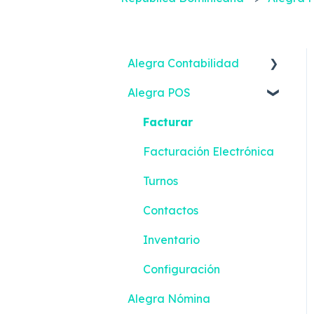
Alegra Contabilidad
Alegra POS
Facturación Electrónica
Ingresos
Facturar
Gastos
Facturación Electrónica
Contactos
Turnos
Inventario
Contactos
Bancos
Inventario
Contabilidad
Configuración
Alegra Nómina
Reportes Inteligentes