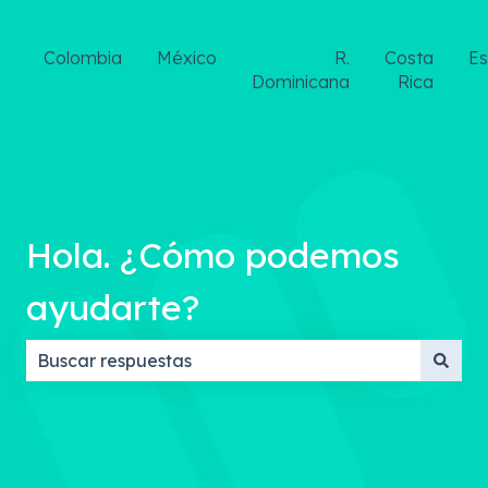
Colombia
México
R.
Costa
E
Dominicana
Rica
Hola. ¿Cómo podemos
ayudarte?
No hay sugerencias porque el campo de búsqueda 