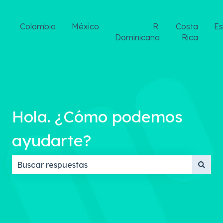
Colombia
México
R.
Costa
E
Dominicana
Rica
Hola. ¿Cómo podemos
ayudarte?
No hay sugerencias porque el campo de búsqueda 