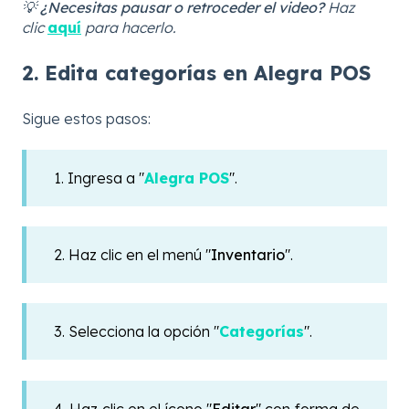
💡
¿Necesitas pausar o retroceder el video?
Haz
clic
aquí
para hacerlo.
2. Edita categorías en Alegra POS
Sigue estos pasos:
1. Ingresa a "
Alegra POS
".
2. Haz clic en el menú "
Inventario
".
3. Selecciona la opción "
Categorías
".
4. Haz clic en el ícono "
Editar
" con forma de