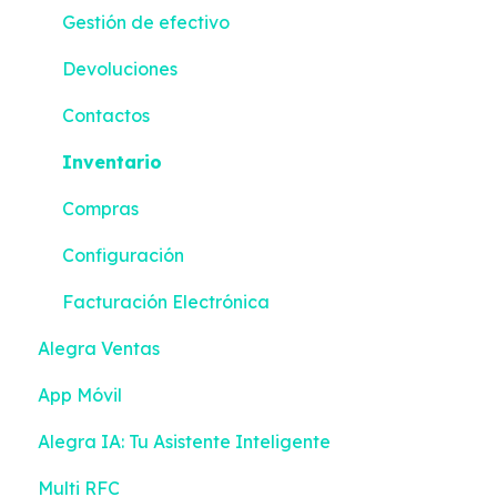
Bancos
Gestión de efectivo
Contabilidad
Devoluciones
Reportes Inteligentes
Contactos
Configuración
Inventario
Facturación Electrónica
Compras
Mis Tareas
Configuración
Facturación Electrónica
Alegra Ventas
App Móvil
Alegra IA: Tu Asistente Inteligente
Multi RFC