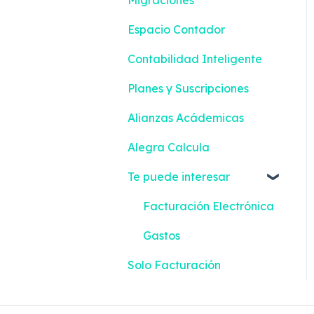
Facturación Electrónica
Compras
Espacio Contador
Mis Tareas
Configuración
Contabilidad Inteligente
Facturación Electrónica
Planes y Suscripciones
Alianzas Acádemicas
Alegra Calcula
Te puede interesar
Facturación Electrónica
Gastos
Solo Facturación