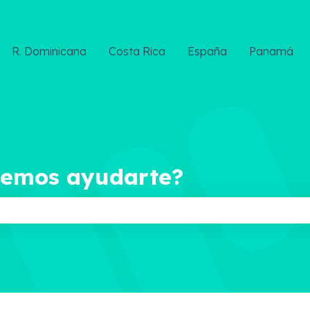
R. Dominicana
Costa Rica
España
Panamá
demos ayudarte?
ampo de búsqueda está vacío.