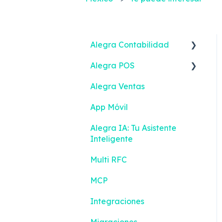
Alegra Contabilidad
Alegra POS
Ingresos
Alegra Ventas
Gastos
Vender
App Móvil
Contactos
Ingresos
Alegra IA: Tu Asistente
Inventario
Turnos
Inteligente
Bancos
Gestión de efectivo
Multi RFC
Contabilidad
Devoluciones
MCP
Reportes Inteligentes
Contactos
Integraciones
Configuración
Inventario
Migraciones