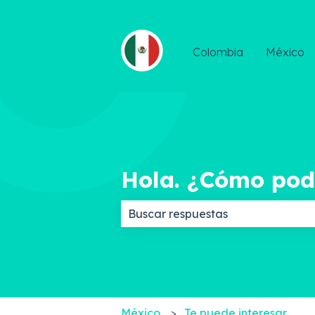
Colombia
México
Hola. ¿Cómo po
No hay sugerencias porque el c
México
Te puede interesar