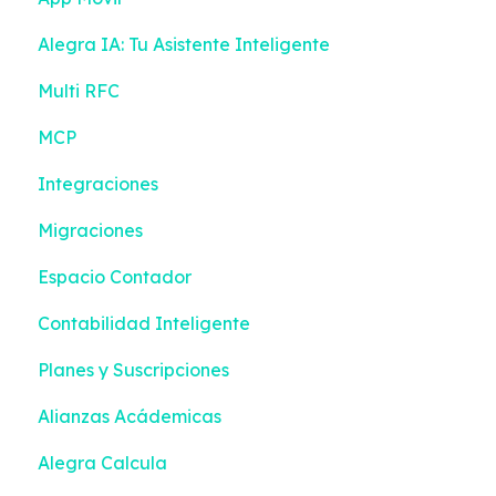
Alegra IA: Tu Asistente Inteligente
Inventario
Turnos
Multi RFC
Bancos
Gestión de efectivo
MCP
Contabilidad
Devoluciones
Integraciones
Reportes Inteligentes
Contactos
Migraciones
Configuración
Inventario
Espacio Contador
Facturación Electrónica
Compras
Contabilidad Inteligente
Mis Tareas
Configuración
Planes y Suscripciones
Facturación Electrónica
Alianzas Acádemicas
Alegra Calcula