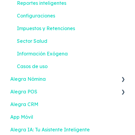
Reportes inteligentes
Configuraciones
Impuestos y Retenciones
Sector Salud
Información Exógena
Casos de uso
Alegra Nómina
Alegra POS
Nómina Electrónica
Alegra CRM
Empleados
Facturación Electrónica
App Móvil
Configuración | Solo Emisión
Documento POS Electrónico
Alegra IA: Tu Asistente Inteligente
Nómina Electrónica | Solo Emisión
Inventario