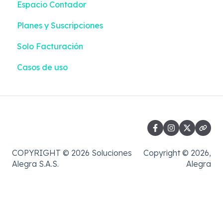
Espacio Contador
Información Exógena
Pagos | Liquidación + Emisión
Planes y Suscripciones
Casos de uso
Reportes | Liquidación + Emisión
Solo Facturación
Casos de uso
COPYRIGHT © 2026 Soluciones
Copyright © 2026,
Alegra S.A.S.
Alegra