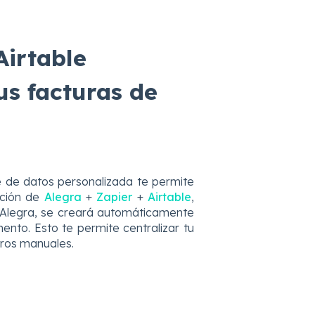
Airtable
s facturas de
e de datos personalizada te permite
ración de
Alegra
+
Zapier
+
Airtable
,
Alegra, se creará automáticamente
mento. Esto te permite centralizar tu
tros manuales.