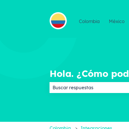
Colombia
México
Hola. ¿Cómo po
No hay sugerencias porque el c
Colombia
Integraciones