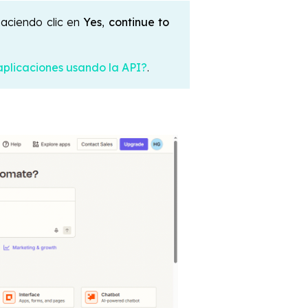
 haciendo clic en
Yes
,
continue to
aplicaciones usando la API?
.