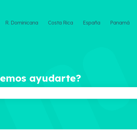
R. Dominicana
Costa Rica
España
Panamá
demos ayudarte?
ampo de búsqueda está vacío.