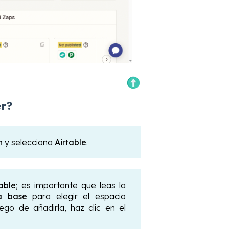
r?
n
y selecciona
Airtable
.
able
; es importante que leas la
a base
para elegir el espacio
ego de añadirla, haz clic en el