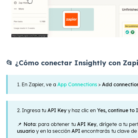
📂 ¿Cómo conectar Insightly con Zap
1. En Zapier, ve a
App Connections
>
Add connectio
2. Ingresa tu
API Key
y haz clic en
Yes, continue to I
📌
Nota
: para obtener tu
API Key
, dirígete a tu per
usuario
y en la sección
API
encontrarás tu clave de 