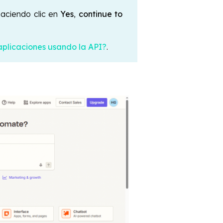
 haciendo clic en
Yes
,
continue to
aplicaciones usando la API?
.