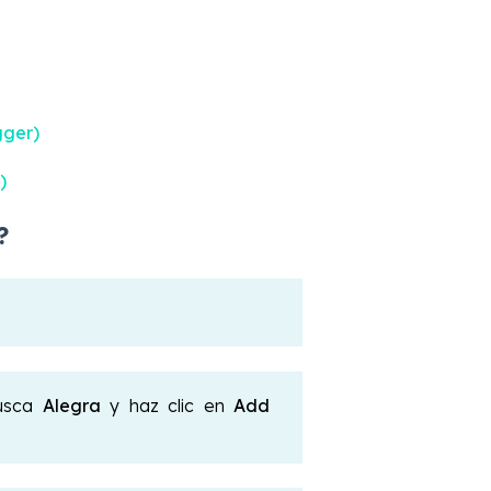
gger)
)
?
usca
Alegra
y haz clic en
Add