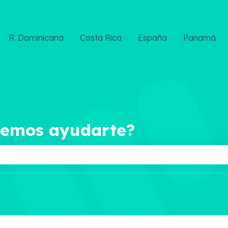
R. Dominicana
Costa Rica
España
Panamá
demos ayudarte?
ampo de búsqueda está vacío.