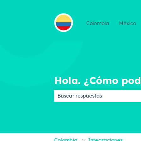
Colombia
México
Hola. ¿Cómo po
No hay sugerencias porque el c
Colombia
Integraciones