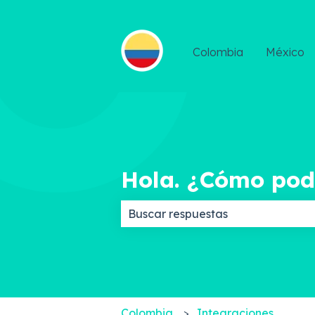
Colombia
México
Hola. ¿Cómo po
No hay sugerencias porque el c
Colombia
Integraciones