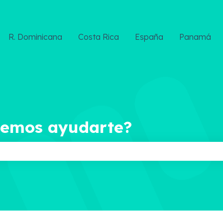
R. Dominicana
Costa Rica
España
Panamá
demos ayudarte?
ampo de búsqueda está vacío.