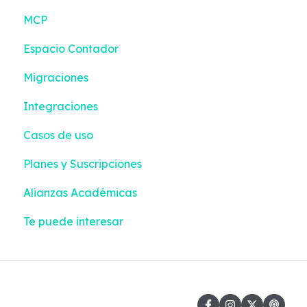
MCP
Bancos
Inventario
Espacio Contador
Contabilidad
Configuración
Migraciones
Reportes Inteligentes
Integraciones
Configuración
Casos de uso
Impuestos y Retenciones
Planes y Suscripciones
Alianzas Académicas
Te puede interesar