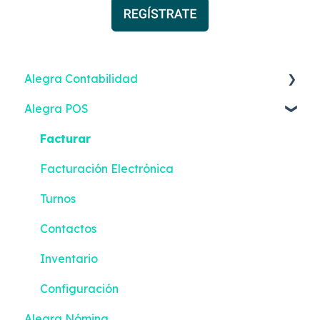
Alegra Contabilidad
Alegra POS
Facturación Electrónica
Ingresos
Facturar
Gastos
Facturación Electrónica
Contactos
Turnos
Inventario
Contactos
Bancos
Inventario
Contabilidad
Configuración
Alegra Nómina
Reportes Inteligentes