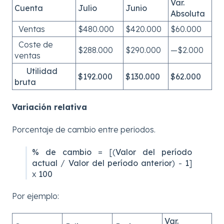
Var.
Cuenta
Julio
Junio
Absoluta
Ventas
$480.000
$420.000
$60.000
Coste de
$288.000
$290.000
—$2.000
ventas
Utilidad
$192.000
$130.000
$62.000
bruta
Variación relativa
Porcentaje de cambio entre periodos.
% de cambio
= [(
Valor del período
actual
/
Valor del período anterior
) -
1
]
x
100
Por ejemplo:
Var.