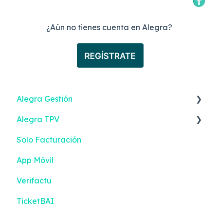
¿Aún no tienes cuenta en Alegra?
Alegra Gestión
Alegra TPV
Facturación Electrónica
Solo Facturación
Ingresos
Facturación Electrónica
App Móvil
Gastos
Configuraciones
Verifactu
Inventario
TicketBAI
Tesorería