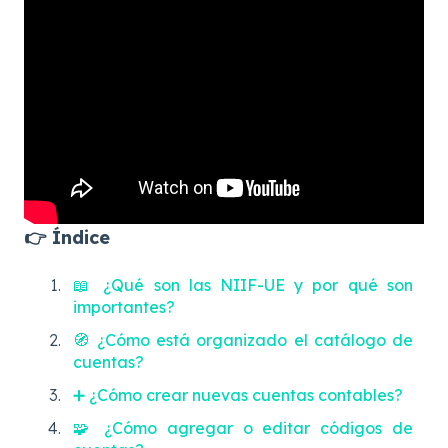
👉 Índice
📖 ¿Qué son las NIIF-UE y por qué son
importantes?
🧭 ¿Cómo está organizado el catálogo de
cuentas?
➕ ¿Cómo crear nuevas cuentas contables?
🧩 ¿Cómo agregar o editar códigos de