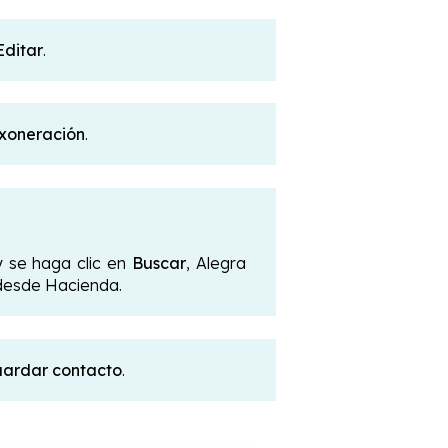
Editar
.
xoneración
.
 se haga clic en
Buscar
, Alegra
desde Hacienda.
ardar contacto
.