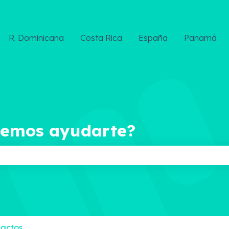
R. Dominicana
Costa Rica
España
Panamá
demos ayudarte?
ampo de búsqueda está vacío.
actos