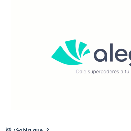
💡 ¿Sabía que...?