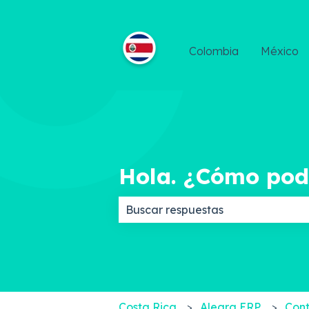
Colombia
México
Hola. ¿Cómo po
No hay sugerencias porque el c
Costa Rica
Alegra ERP
Cont