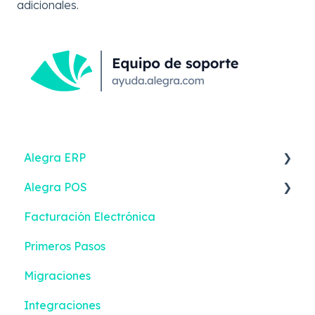
adicionales.
Alegra ERP
Alegra POS
Ingresos
Facturación Electrónica
Reportes
Ingresos
Primeros Pasos
Gastos
Contactos
Migraciones
Impuestos y Retenciones
Configuración
Integraciones
Emisión de documentos
Gestión de efectivo