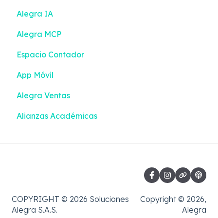
Alegra IA
Bancos
Inventario
Alegra MCP
Contactos
Emisión de documentos
Espacio Contador
Contabilidad inteligente
Devoluciones
App Móvil
Inventario
Turnos
Alegra Ventas
Configuración
Alianzas Académicas
Contabilidad
COPYRIGHT © 2026 Soluciones
Copyright © 2026,
Alegra S.A.S.
Alegra