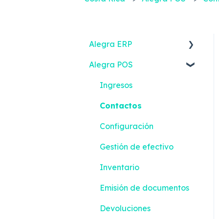
Alegra ERP
Alegra POS
Ingresos
Reportes
Ingresos
Gastos
Contactos
Impuestos y
Configuración
Retenciones
Gestión de efectivo
Emisión de documentos
Inventario
Bancos
Emisión de documentos
Contactos
Devoluciones
Contabilidad inteligente