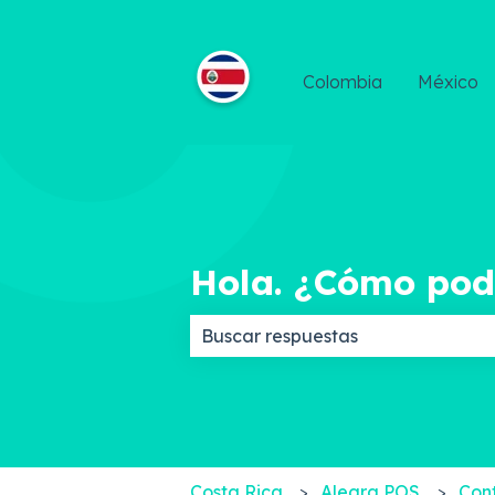
Colombia
México
Hola. ¿Cómo po
No hay sugerencias porque el c
Costa Rica
Alegra POS
Con