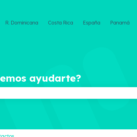
R. Dominicana
Costa Rica
España
Panamá
demos ayudarte?
ampo de búsqueda está vacío.
tactos