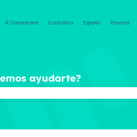
R. Dominicana
Costa Rica
España
Panamá
demos ayudarte?
ampo de búsqueda está vacío.