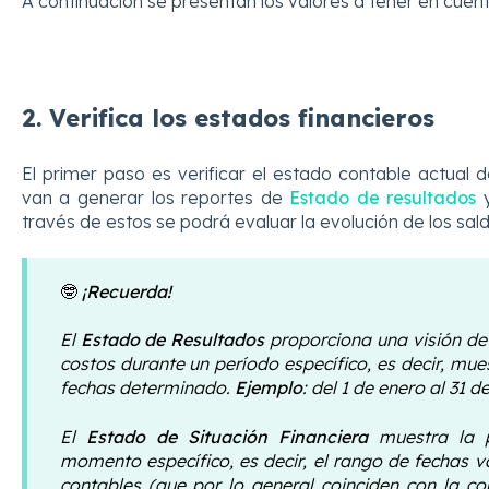
A continuación se presentan los valores a tener en cuent
2. Verifica los estados financieros
El primer paso es verificar el estado contable actual 
van a generar los reportes de
Estado de resultados
través de estos se podrá evaluar la evolución de los sal
🤓
¡Recuerda!
El
Estado de Resultados
proporciona una visión det
costos durante un período específico, es decir, mue
fechas determinado.
Ejemplo
: del 1 de enero al 31 
El
Estado de Situación Financiera
muestra la p
momento específico, es decir, el rango de fechas va
contables (que por lo general coinciden con la co