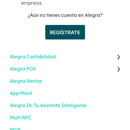
empresa.
¿Aún no tienes cuenta en Alegra?
Alegra Contabilidad
Alegra POS
Ingresos
Alegra Ventas
Gastos
Vender
App Móvil
Contactos
Ingresos
Alegra IA: Tu Asistente Inteligente
Inventario
Turnos
Multi RFC
Bancos
Gestión de efectivo
MCP
Contabilidad
Devoluciones