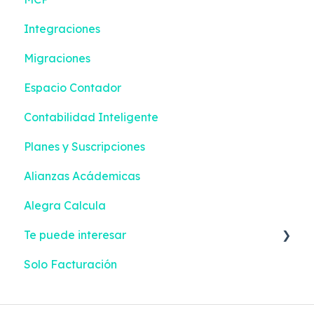
Integraciones
Reportes Inteligentes
Contactos
Migraciones
Configuración
Inventario
Espacio Contador
Facturación Electrónica
Compras
Contabilidad Inteligente
Mis Tareas
Configuración
Planes y Suscripciones
Facturación Electrónica
Alianzas Acádemicas
Alegra Calcula
Te puede interesar
Solo Facturación
Facturación Electrónica
Gastos