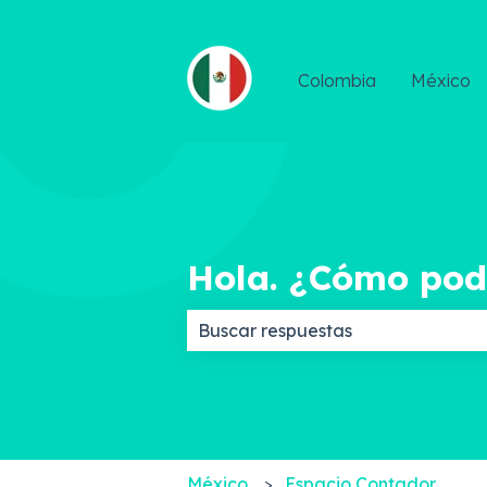
Colombia
México
Hola. ¿Cómo po
No hay sugerencias porque el c
México
Espacio Contador