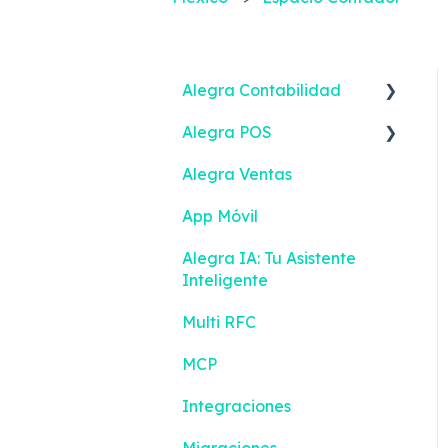
Alegra Contabilidad
Alegra POS
Ingresos
Alegra Ventas
Gastos
Vender
App Móvil
Contactos
Ingresos
Alegra IA: Tu Asistente
Inventario
Turnos
Inteligente
Bancos
Gestión de efectivo
Multi RFC
Contabilidad
Devoluciones
MCP
Reportes Inteligentes
Contactos
Integraciones
Configuración
Inventario
Migraciones