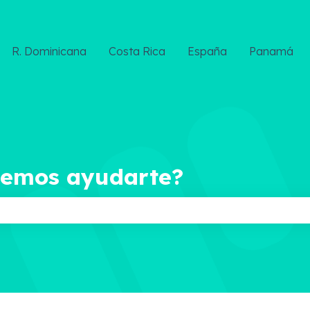
R. Dominicana
Costa Rica
España
Panamá
demos ayudarte?
ampo de búsqueda está vacío.