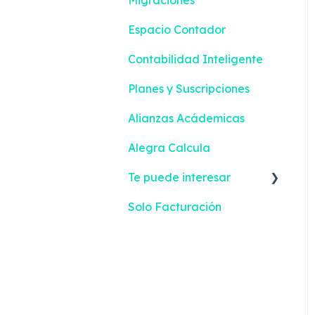
Facturación Electrónica
Compras
Espacio Contador
Mis Tareas
Configuración
Contabilidad Inteligente
Facturación Electrónica
Planes y Suscripciones
Alianzas Acádemicas
Alegra Calcula
Te puede interesar
Solo Facturación
Facturación Electrónica
Gastos