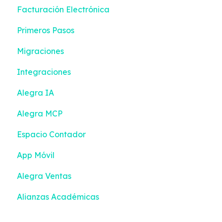
Facturación Electrónica
Ingresos
Primeros Pasos
Contactos
Migraciones
Configuración
Integraciones
Gestión de efectivo
Alegra IA
Inventario
Alegra MCP
Emisión de documentos
Espacio Contador
Devoluciones
App Móvil
Turnos
Alegra Ventas
Alianzas Académicas