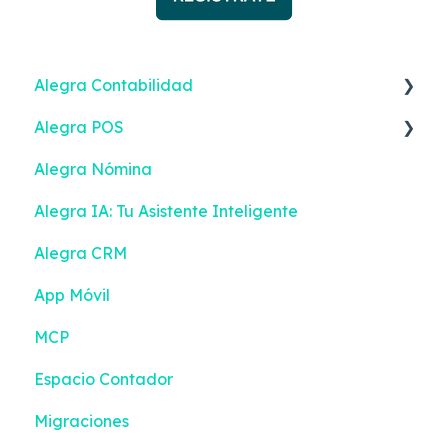
Alegra Contabilidad
Alegra POS
Facturación Electrónica
Alegra Nómina
Ingresos
Facturar
Alegra IA: Tu Asistente Inteligente
Gastos
Facturación Electrónica
Alegra CRM
Contactos
Turnos
App Móvil
Inventario
Contactos
MCP
Bancos
Inventario
Espacio Contador
Contabilidad
Configuración
Migraciones
Reportes Inteligentes