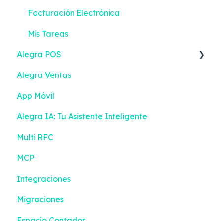
Facturación Electrónica
Mis Tareas
Alegra POS
Alegra Ventas
Vender
App Móvil
Ingresos
Alegra IA: Tu Asistente Inteligente
Turnos
Multi RFC
Gestión de efectivo
MCP
Devoluciones
Integraciones
Contactos
Migraciones
Inventario
Espacio Contador
Compras