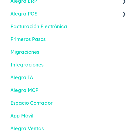
Alegra ERP
Alegra POS
Ingresos
Facturación Electrónica
Reportes
Ingresos
Primeros Pasos
Gastos
Contactos
Migraciones
Impuestos y Retenciones
Configuración
Integraciones
Emisión de documentos
Gestión de efectivo
Alegra IA
Bancos
Inventario
Alegra MCP
Contactos
Emisión de documentos
Espacio Contador
Contabilidad inteligente
Devoluciones
App Móvil
Inventario
Turnos
Alegra Ventas
Configuración