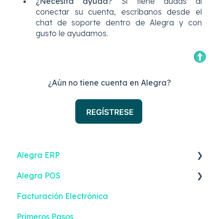
¿Necesita ayuda?
Si tiene dudas al
conectar su cuenta, escríbanos desde el
chat de soporte dentro de Alegra y con
gusto le ayudamos.
¿Aún no tiene cuenta en Alegra?
Alegra ERP
Alegra POS
Ingresos
Facturación Electrónica
Reportes
Ingresos
Primeros Pasos
Gastos
Contactos