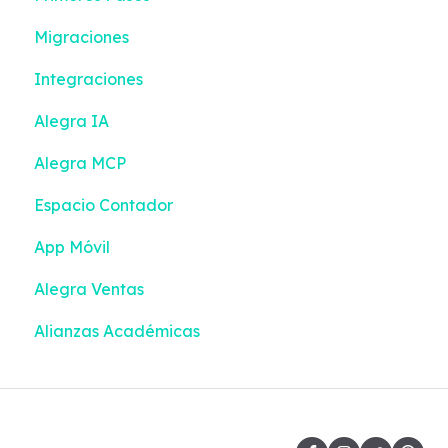
Migraciones
Impuestos y Retenciones
Configuración
Integraciones
Emisión de documentos
Gestión de efectivo
Alegra IA
Bancos
Inventario
Alegra MCP
Contactos
Emisión de documentos
Espacio Contador
Contabilidad inteligente
Devoluciones
App Móvil
Inventario
Turnos
Alegra Ventas
Configuración
Alianzas Académicas
Contabilidad