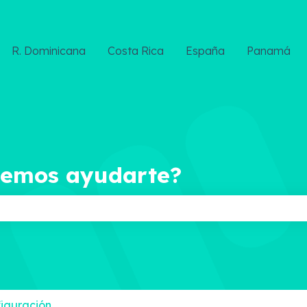
R. Dominicana
Costa Rica
España
Panamá
demos ayudarte?
ampo de búsqueda está vacío.
iguración