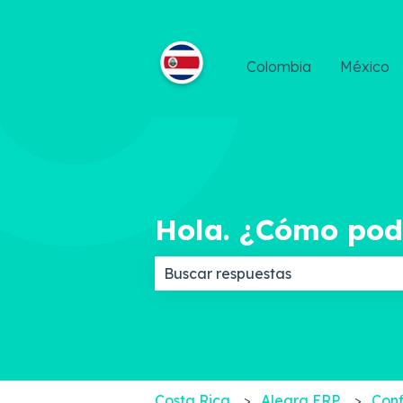
Colombia
México
Hola. ¿Cómo po
No hay sugerencias porque el c
Costa Rica
Alegra ERP
Conf