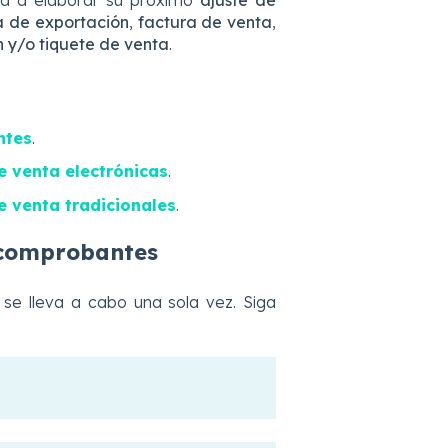
 va a elaborar su próximo
ajuste de
a de exportación
,
factura de venta
,
n y/o tiquete de venta
.
ntes
.
e venta electrónicas
.
e venta tradicionales
.
 comprobantes
se lleva a cabo una sola vez
. Siga