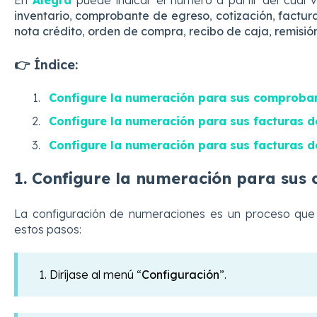
En
Alegra
puede indicar el número a partir del cual
inventario
,
comprobante de egreso
,
cotización
,
factur
nota crédito
,
orden de compra
,
recibo de caja
,
remisió
👉 Índice:
Configure la numeración para sus comproba
Configure la numeración para sus facturas d
Configure la numeración para sus facturas d
1. Configure la numeración para sus
La configuración de numeraciones
es un proceso que 
estos pasos:
1. Diríjase al menú
“
Configuración
”.