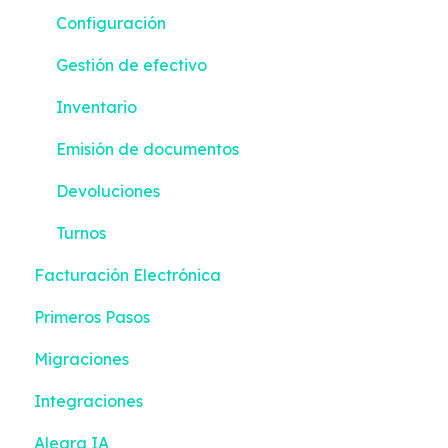
Impuestos y Retenciones
Configuración
Emisión de documentos
Gestión de efectivo
Bancos
Inventario
Contactos
Emisión de documentos
Contabilidad inteligente
Devoluciones
Inventario
Turnos
Facturación Electrónica
Configuración
Primeros Pasos
Contabilidad
Migraciones
Integraciones
Alegra IA