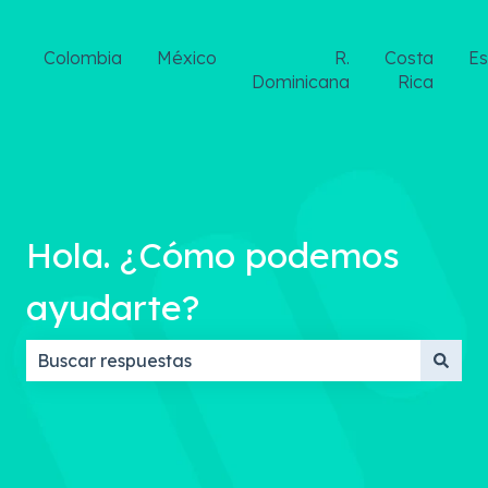
Colombia
México
R.
Costa
E
Dominicana
Rica
Hola. ¿Cómo podemos
ayudarte?
No hay sugerencias porque el campo de búsqueda 