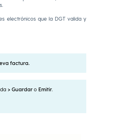
s.
es electrónicos que la DGT valida y
eva factura.
tada
>
Guardar
o
Emitir
.