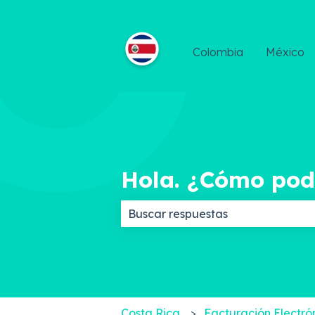
Colombia
México
Hola. ¿Cómo po
No hay sugerencias porque el c
Costa Rica
Facturación Electró