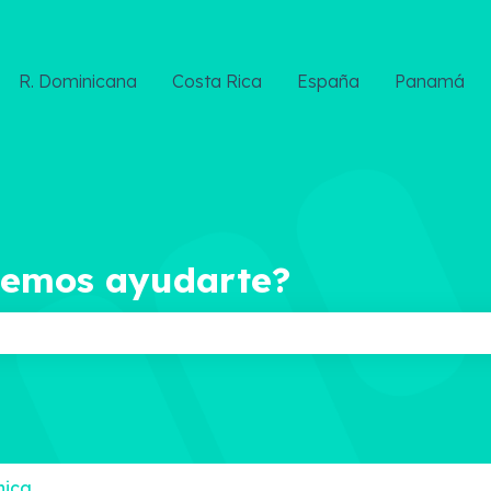
R. Dominicana
Costa Rica
España
Panamá
demos ayudarte?
ampo de búsqueda está vacío.
nica