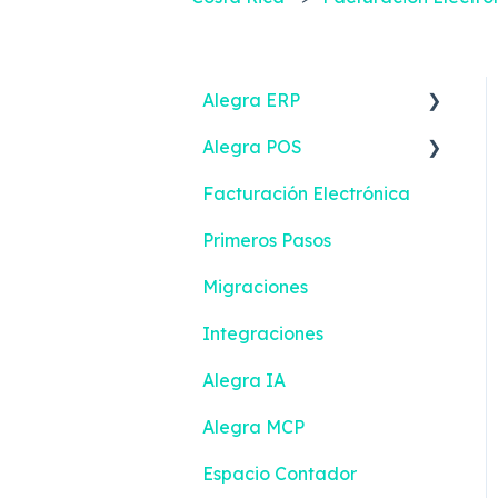
Alegra ERP
Alegra POS
Ingresos
Facturación Electrónica
Reportes
Ingresos
Primeros Pasos
Gastos
Contactos
Migraciones
Impuestos y
Configuración
Retenciones
Integraciones
Gestión de efectivo
Emisión de documentos
Alegra IA
Inventario
Bancos
Alegra MCP
Emisión de documentos
Contactos
Espacio Contador
Devoluciones
Contabilidad inteligente