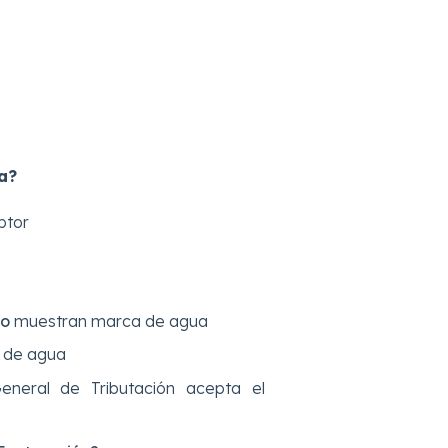
a?
ptor
so
muestran marca de agua
 de agua
neral de Tributación acepta el