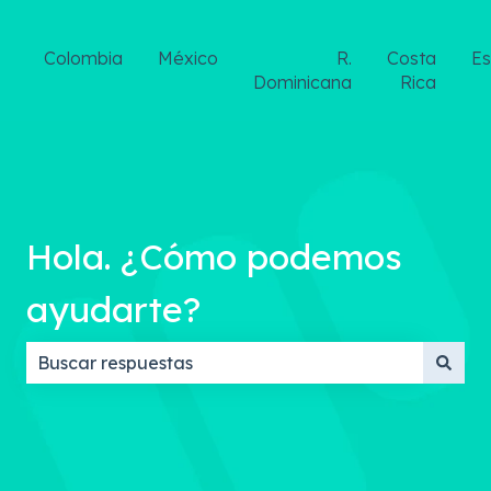
Colombia
México
R.
Costa
E
Dominicana
Rica
Hola. ¿Cómo podemos
ayudarte?
No hay sugerencias porque el campo de búsqueda 