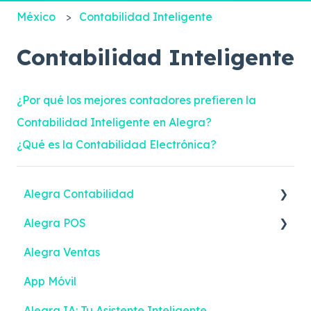
México
Contabilidad Inteligente
Contabilidad Inteligente
¿Por qué los mejores contadores prefieren la
Contabilidad Inteligente en Alegra?
¿Qué es la Contabilidad Electrónica?
Alegra Contabilidad
Alegra POS
Ingresos
Alegra Ventas
Gastos
Vender
App Móvil
Contactos
Ingresos
Alegra IA: Tu Asistente Inteligente
Inventario
Turnos