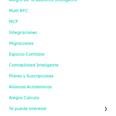
Multi RFC
Bancos
Gestión de efectivo
MCP
Contabilidad
Devoluciones
Integraciones
Reportes Inteligentes
Contactos
Migraciones
Configuración
Inventario
Espacio Contador
Facturación Electrónica
Compras
Contabilidad Inteligente
Mis Tareas
Configuración
Planes y Suscripciones
Facturación Electrónica
Alianzas Acádemicas
Alegra Calcula
Te puede interesar