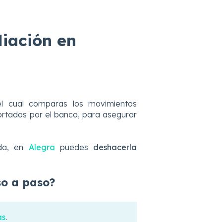
iación en
l cual comparas los movimientos
ortados por el banco, para asegurar
ada, en
Alegra
puedes
deshacerla
so a paso?
as
.