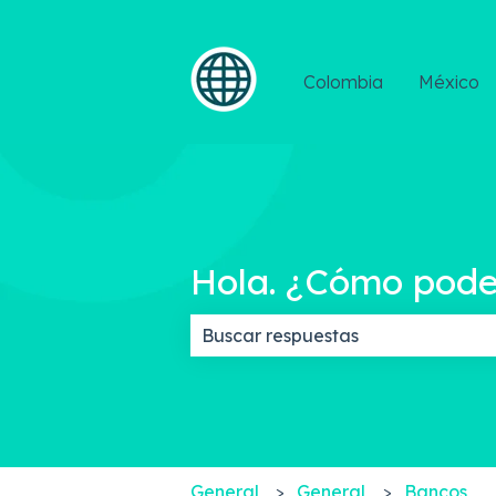
Colombia
México
Hola. ¿Cómo pod
No hay sugerencias porque el c
General
General
Bancos