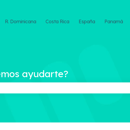
R. Dominicana
Costa Rica
España
Panamá
emos ayudarte?
ampo de búsqueda está vacío.