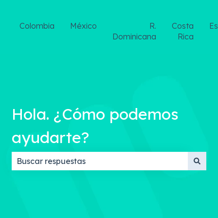
Colombia
México
R.
Costa
E
Dominicana
Rica
Hola. ¿Cómo podemos
ayudarte?
No hay sugerencias porque el campo de búsqueda 