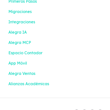
Primeros Pasos
Gastos
Contactos
Migraciones
Impuestos y Retenciones
Configuración
Integraciones
Emisión de documentos
Gestión de efectivo
Alegra IA
Bancos
Inventario
Alegra MCP
Contactos
Emisión de documentos
Espacio Contador
Contabilidad inteligente
Devoluciones
App Móvil
Inventario
Turnos
Alegra Ventas
Configuración
Alianzas Académicas
Contabilidad