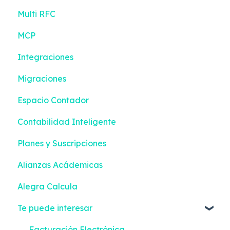
Multi RFC
Bancos
Gestión de efectivo
MCP
Contabilidad
Devoluciones
Integraciones
Reportes Inteligentes
Contactos
Migraciones
Configuración
Inventario
Espacio Contador
Facturación Electrónica
Compras
Contabilidad Inteligente
Mis Tareas
Configuración
Planes y Suscripciones
Facturación Electrónica
Alianzas Acádemicas
Alegra Calcula
Te puede interesar
Facturación Electrónica