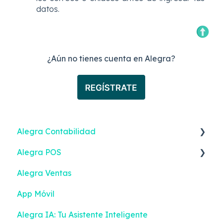
datos.
¿Aún no tienes cuenta en Alegra?
Alegra Contabilidad
Alegra POS
Ingresos
Alegra Ventas
Gastos
Vender
App Móvil
Contactos
Ingresos
Alegra IA: Tu Asistente Inteligente
Inventario
Turnos