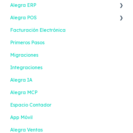
Alegra ERP
Alegra POS
Ingresos
Facturación Electrónica
Reportes
Ingresos
Primeros Pasos
Gastos
Contactos
Migraciones
Impuestos y Retenciones
Configuración
Integraciones
Emisión de documentos
Gestión de efectivo
Alegra IA
Bancos
Inventario
Alegra MCP
Contactos
Emisión de documentos
Espacio Contador
Contabilidad inteligente
Devoluciones
App Móvil
Inventario
Turnos
Alegra Ventas
Configuración