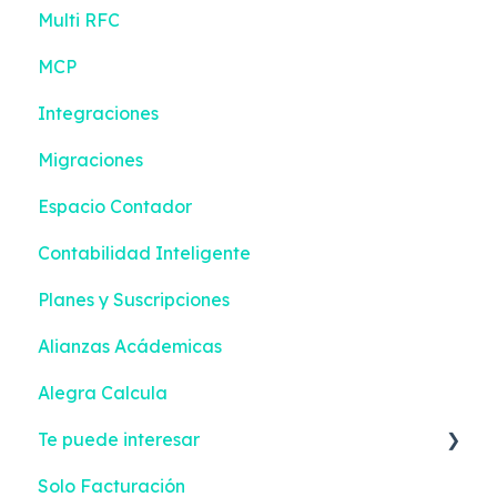
Multi RFC
Bancos
Gestión de efectivo
MCP
Contabilidad
Devoluciones
Integraciones
Reportes Inteligentes
Contactos
Migraciones
Configuración
Inventario
Espacio Contador
Facturación Electrónica
Compras
Contabilidad Inteligente
Mis Tareas
Configuración
Planes y Suscripciones
Facturación Electrónica
Alianzas Acádemicas
Alegra Calcula
Te puede interesar
Solo Facturación
Facturación Electrónica