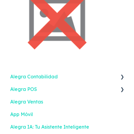
Alegra Contabilidad
Alegra POS
Ingresos
Alegra Ventas
Gastos
Vender
App Móvil
Contactos
Ingresos
Alegra IA: Tu Asistente Inteligente
Inventario
Turnos