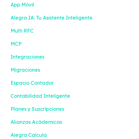
App Móvil
Contactos
Ingresos
Alegra IA: Tu Asistente Inteligente
Inventario
Turnos
Multi RFC
Bancos
Gestión de efectivo
MCP
Contabilidad
Devoluciones
Integraciones
Reportes Inteligentes
Contactos
Migraciones
Configuración
Inventario
Espacio Contador
Facturación Electrónica
Compras
Contabilidad Inteligente
Mis Tareas
Configuración
Planes y Suscripciones
Facturación Electrónica
Alianzas Acádemicas
Alegra Calcula