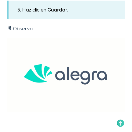
3. Haz clic en
Guardar
.
🎥 Observa: