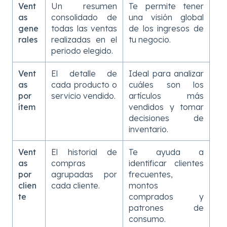
Vent
Un resumen
Te permite tener
as
consolidado de
una visión global
gene
todas las ventas
de los ingresos de
rales
realizadas en el
tu negocio.
periodo elegido.
Vent
El detalle de
Ideal para analizar
as
cada producto o
cuáles son los
por
servicio vendido.
artículos más
ítem
vendidos y tomar
decisiones de
inventario.
Vent
El historial de
Te ayuda a
as
compras
identificar clientes
por
agrupadas por
frecuentes,
clien
cada cliente.
montos
te
comprados y
patrones de
consumo.