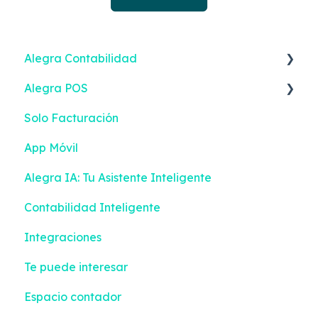
Alegra Contabilidad
Alegra POS
Facturación Electrónica
Solo Facturación
Ingresos
Facturación Electrónica
App Móvil
Gastos
Alegra IA: Tu Asistente Inteligente
Inventario
Contabilidad Inteligente
Bancos
Integraciones
Contabilidad
Te puede interesar
Configuración
Espacio contador
Impuestos y Retenciones