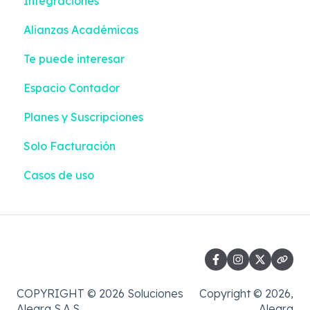
Integraciones
Configuraciones
Empleados | Liquidación + Emisión
Contactos
Alianzas Académicas
Impuestos y Retenciones
Colilla de Pago | Liquidación + Emisión
Configuraciones
Te puede interesar
Sector Salud
Contabilización | Liquidación + Emisión
Integraciones
Espacio Contador
Información Exógena
Pagos | Liquidación + Emisión
Planes y Suscripciones
Casos de uso
Reportes | Liquidación + Emisión
Solo Facturación
Casos de uso
COPYRIGHT © 2026 Soluciones
Copyright © 2026,
Alegra S.A.S.
Alegra