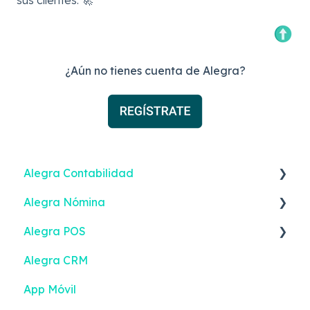
sus clientes. 🚀
¿Aún no tienes cuenta de Alegra?
Alegra Contabilidad
Alegra Nómina
Facturación Electrónica
Alegra POS
Ingresos
Nómina Electrónica
Alegra CRM
Gastos
Empleados
Facturación Electrónica
App Móvil
Documento Soporte Electrónico
Configuración | Solo Emisión
Documento POS Electrónico