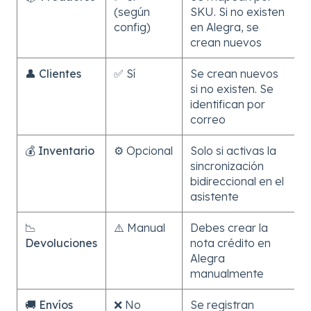
(según
SKU. Si no existen
config)
en Alegra, se
crean nuevos
👤
Clientes
✅ Sí
Se crean nuevos
si no existen. Se
identifican por
correo
💰
Inventario
⚙️ Opcional
Solo si activas la
sincronización
bidireccional en el
asistente
📉
⚠️ Manual
Debes crear la
Devoluciones
nota crédito en
Alegra
manualmente
🚚
Envíos
❌ No
Se registran